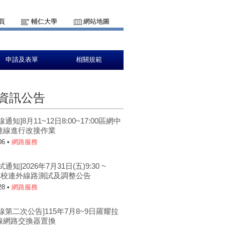
頁
輔仁大學
網站地圖
申請及表單
相關規範
資訊公告
通知]8月11~12日8:00~17:00區網中
連線進行改接作業
06 •
網路服務
通知]2026年7月31日(五)9:30 ~
0 本校連外線路測試及調整公告
28 •
網路服務
線第二次公告]115年7月8~9日羅耀拉
線網路交換器置換