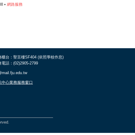
08 •
網路服務
務櫃台：聖言樓SF404 (依照學校作息)
電話：(02)2905-2799
mail.fju.edu.tw
訊中心業務服務窗口
rved.