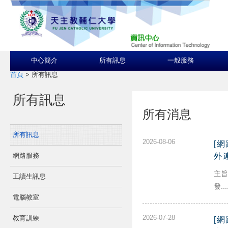
中心簡介
所有訊息
一般服務
首頁
>
所有訊息
所有訊息
所有消息
所有訊息
2026-08-06
[網
網路服務
外
主旨
工讀生訊息
發...
電腦教室
2026-07-28
教育訓練
[網