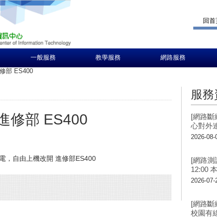
回首
一般服務
教學服務
網路服務
修部 ES400
服務
進修部 ES400
[網路斷線
心對外
2026-08-
言樓停電，自由上機改開 進修部ES400
[網路測試
12:0
2026-07-
[網路斷
校園有