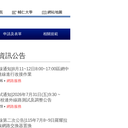
頁
輔仁大學
網站地圖
申請及表單
相關規範
資訊公告
通知]8月11~12日8:00~17:00區網中
連線進行改接作業
06 •
網路服務
通知]2026年7月31日(五)9:30 ~
0 本校連外線路測試及調整公告
28 •
網路服務
線第二次公告]115年7月8~9日羅耀拉
線網路交換器置換