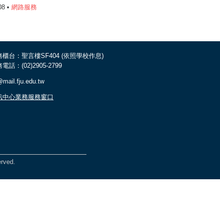
08 •
網路服務
務櫃台：聖言樓SF404 (依照學校作息)
電話：(02)2905-2799
mail.fju.edu.tw
訊中心業務服務窗口
rved.